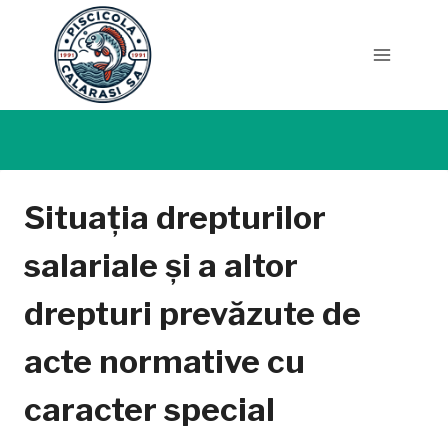
Skip
to
content
Situația drepturilor
salariale și a altor
drepturi prevăzute de
acte normative cu
caracter special