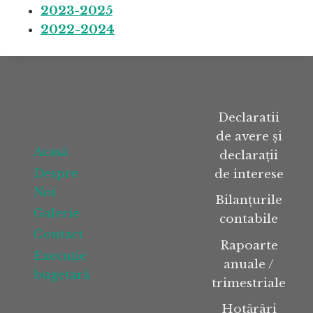
2023-2025
2022-2024
Declaratii
de avere și
Acasă
declarații
Despre
de interese
Noi
Bilanțurile
Galerie
contabile
Contact
Rapoarte
Execuție
anuale /
bugetară
trimestriale
Hotărâri