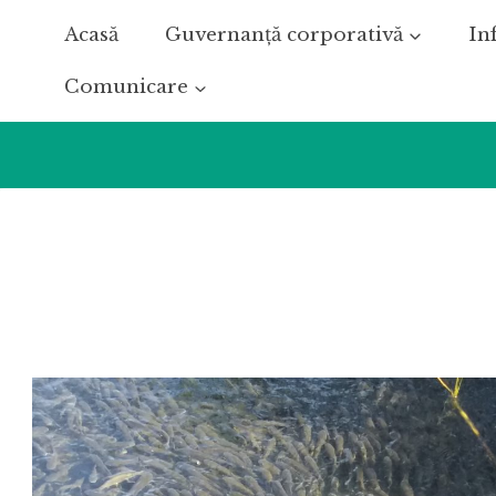
Skip
Acasă
Guvernanță corporativă
In
to
content
Comunicare