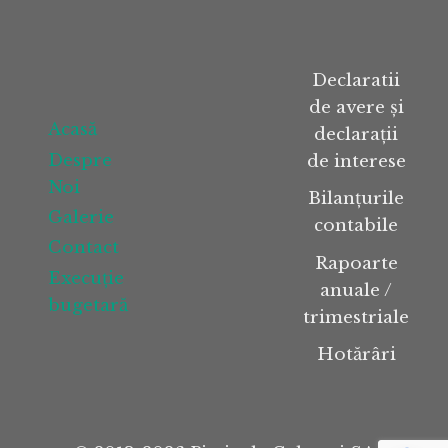
Declaratii
de avere și
Acasă
declarații
Despre
de interese
Noi
Bilanțurile
Galerie
contabile
Contact
Rapoarte
Execuție
anuale /
bugetară
trimestriale
Hotărâri