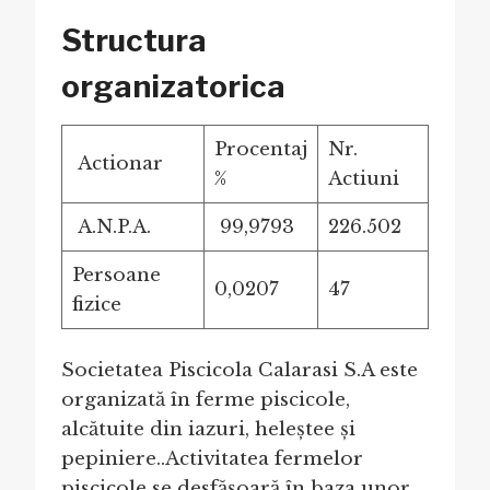
Structura
organizatorica
Procentaj
Nr.
Actionar
%
Actiuni
A.N.P.A.
99,9793
226.502
Persoane
0,0207
47
fizice
Societatea Piscicola Calarasi S.A este
organizată în ferme piscicole,
alcătuite din iazuri, heleștee și
pepiniere..Activitatea fermelor
piscicole se desfășoară în baza unor